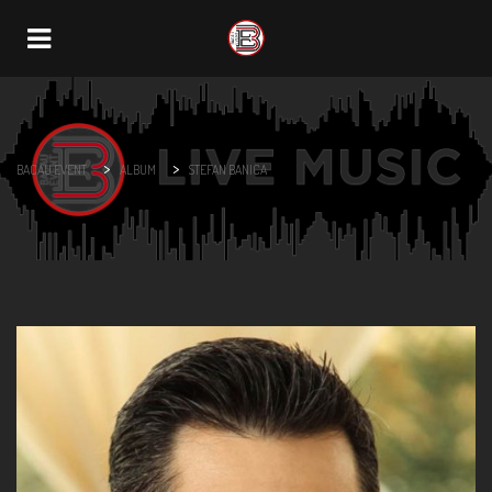
Navigation
>
>
BACAU EVENT
ALBUM
STEFAN BANICA