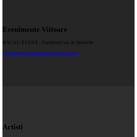
.
Evenimente
Viitoare
BACAU EVENT - Furnizorul tau de distractie
Evenimentele importante sunt doar aici
Artisti