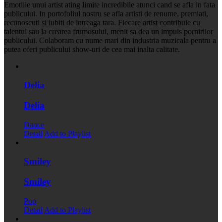
Emotiile unui artist ating limite incredibile atunci cand se afla in fata
publicului. In portofoliul nostru se afla artisti de renume, premiati,
recunoscuti si iubiti de intreaga tara. Fiecare artist contribuie cu
talentul sau la crearea frumosului, menit sa dea un impuls pornirilor
publicului. Colaboram cu nume mari din industria muzicala pentru a
putea oferi publicului show-uri de cea mai inalta calitate.
Delia
Delia
Dance
Detail
Add to Playlist
Smiley
Smiley
Pop
Detail
Add to Playlist