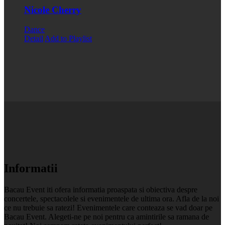
Nicole Cherry
Dance
Detail
Add to Playlist
Informatii
Bacau Event iti ofera informatia proaspata si obiectiva despre
concertele, spectacolele si evenimentele de ultima ora. Afla de la noi
ce nu trebuie sa ratezi! Evenimentele care conteaza se vad doar pe
Bacau Event. Alegeti-ne pe noi pentru ca amintirile sa ramana de