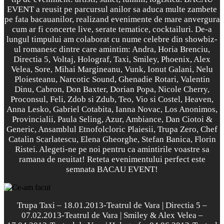
EVENT a reusit pe parcursul anilor sa aduca multe zambete
pe fata bacauanilor, realizand evenimente de mare anvergura
cum ar fi concerte live, serate tematice, cocktailuri. De-a
lungul timpului am colaborat cu nume celebre din showbiz-
ul romanesc dintre care amintim: Andra, Horia Brenciu,
Directia 5, Voltaj, Holograf, Taxi, Smiley, Phoenix, Alex
Velea, Sore, Mihai Margineanu, Vunk, Ionut Galani, Nelu
Ploiesteanu, Narcotic Sound, Ghenadie Rotari, Valentin
Dinu, Cabron, Don Baxter, Dorian Popa, Nicole Cherry,
Proconsul, Feli, Zdob si Zdub, Teo, Vio si Costel, Heaven,
Anna Lesko, Gabriel Cotabita, Ianna Novac, Los Anonimos,
Provincialii, Paula Seling, Azur, Ambiance, Dan Ciotoi &
Generic, Ansamblul Etnofolcloric Plaiesii, Trupa Zero, Chef
Catalin Scarlatescu, Elena Gheorghe, Stefan Banica, Florin
Ristei. Alegeti-ne pe noi pentru ca amintirile voastre sa
ramana de neuitat! Reteta evenimentului perfect este
semnata BACAU EVENT!
Trupa Taxi – 18.01.2013-Teatrul de Vara | Directia 5 –
07.02.2013-Teatrul de Vara | Smiley & Alex Velea –