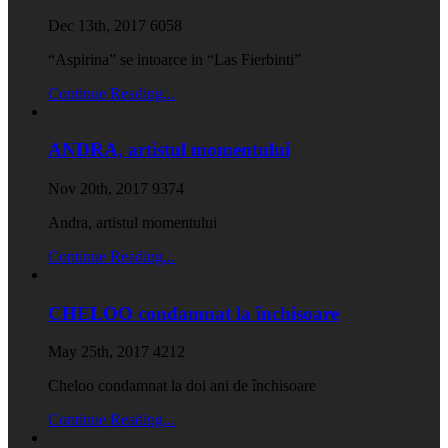
Dec 13th, 2017
6058
“Aspirina” se intoarce in “Las Fierbinti”
Continue Reading...
ANDRA, artistul momentului
Nov 20th, 2017
9374
Andra, artistul momentului
Continue Reading...
CHELOO condamnat la închisoare
May 25th, 2017
4212
Cheloo condamnat la doi ani de închisoare
Continue Reading...