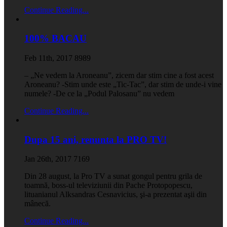
Continue Reading...
100% BACAU
Feb 11th, 2017
8989
– „Ne vedem la Aroneanu”, zicem dar stim cine a fost acest
Aroneanu? -Stim unde este „Tic-Tac”, dar stim de unde-i vine
numele? -De ce la „Podul Palosanu” nu vedem
Continue Reading...
Dupa 15 ani, renunta la PRO TV!
Jan 26th, 2017
7169
Din 28 august, la Pro TV a sunat gongul pentru grila de
toamnă, boss-ul televiziunii din Pache Protopopescu,
lituanianul Alksandras Cesnavicius, şi-a prezentat aşii din
mânecă.
Continue Reading...