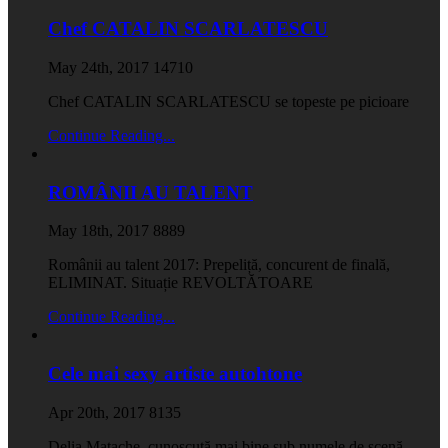
Chef CATALIN SCARLATESCU
May 24th, 2017
14710
Chef CATALIN SCARLATESCU se topeste pe picioare
Continue Reading...
ROMÂNII AU TALENT
May 18th, 2017
8889
Românii au talent 2017: Prepeliță, concurent de finală,
ELIMINAT. Situație REVOLTĂTOARE
Continue Reading...
Cele mai sexy artiste autohtone
Apr 20th, 2017
8135
Delia Matache, cunoscută mai bine sub numele de scenă