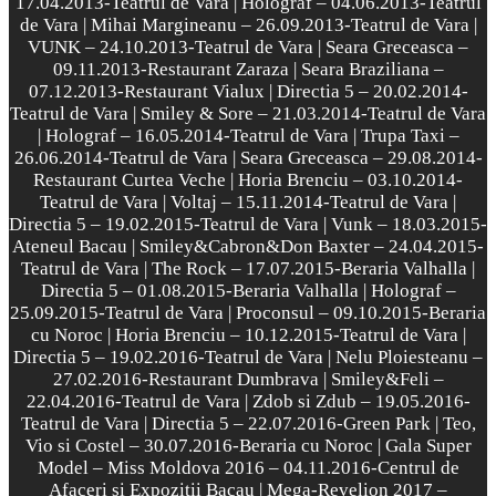
17.04.2013-Teatrul de Vara | Holograf – 04.06.2013-Teatrul
de Vara | Mihai Margineanu – 26.09.2013-Teatrul de Vara |
VUNK – 24.10.2013-Teatrul de Vara | Seara Greceasca –
09.11.2013-Restaurant Zaraza | Seara Braziliana –
07.12.2013-Restaurant Vialux | Directia 5 – 20.02.2014-
Teatrul de Vara | Smiley & Sore – 21.03.2014-Teatrul de Vara
| Holograf – 16.05.2014-Teatrul de Vara | Trupa Taxi –
26.06.2014-Teatrul de Vara | Seara Greceasca – 29.08.2014-
Restaurant Curtea Veche | Horia Brenciu – 03.10.2014-
Teatrul de Vara | Voltaj – 15.11.2014-Teatrul de Vara |
Directia 5 – 19.02.2015-Teatrul de Vara | Vunk – 18.03.2015-
Ateneul Bacau | Smiley&Cabron&Don Baxter – 24.04.2015-
Teatrul de Vara | The Rock – 17.07.2015-Beraria Valhalla |
Directia 5 – 01.08.2015-Beraria Valhalla | Holograf –
25.09.2015-Teatrul de Vara | Proconsul – 09.10.2015-Beraria
cu Noroc | Horia Brenciu – 10.12.2015-Teatrul de Vara |
Directia 5 – 19.02.2016-Teatrul de Vara | Nelu Ploiesteanu –
27.02.2016-Restaurant Dumbrava | Smiley&Feli –
22.04.2016-Teatrul de Vara | Zdob si Zdub – 19.05.2016-
Teatrul de Vara | Directia 5 – 22.07.2016-Green Park | Teo,
Vio si Costel – 30.07.2016-Beraria cu Noroc | Gala Super
Model – Miss Moldova 2016 – 04.11.2016-Centrul de
Afaceri si Expozitii Bacau | Mega-Revelion 2017 –