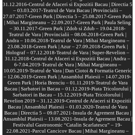
31.12.2016-Centrul de Afaceri si Expozitii Bacau | Directia 5
– 03.03.2017-Teatrul de Vara Bacau | Provincialii –
27.07.2017-Green Park | Directia 5 – 25.08.2017-Green Park
| Mihai Margineanu – 22.09.2017-Green Park | Paula Seling
– 30.11.2017-Green Park | Zdob si Zdub – 19.04.2018-
Teatrul de Vara | Provincialii – 08.06.2018-Green Park |
Andra – 10.06.2018-Teatrul de Vara | Mihai Margineanu –
23.08.2018-Green Park | Azur – 27.09.2018-Green Park |
Holograf – 07.12.2018-Teatrul de Vara | Super-Revelion –
31.12.2018-Centrul de Afaceri si Expozitii Bacau | Andra –
6-7.04.2019-Teatrul de Vara | Mihai Margineanu –
10.05.2019-Teatrul de Vara | Dan Ciotoi & Formatia Generic
– 12.06.2019-Green Park | Ansamblul Plaiesii – 14.07.2019-
Green Park | Horia Brenciu – 01.11.2019-Teatrul de Vara
Bacau | Sarbatori in Bacau – 01.12.2019-Piata Tricolorului |
Sarbatori in Bacau – 15.12.2019-Piata Tricolorului |
Revelion 2019 – 31.12.2019-Centrul de Afaceri si Expozitii
Bacau | Ansamblul Plaiesii – 01.03.2020-Teatrul de Vara
Bacau | Directia 5 – 09.07.2021-Insula de Agrement Bacau |
Ansamblul Plaiesii – 13.08.2021-Insula de Agrement Bacau |
Festivalul Gastronomic “Catalin Scarlatescu” – 19-
22.08.2021-Parcul Cancicov Bacau | Mihai Margineanu –