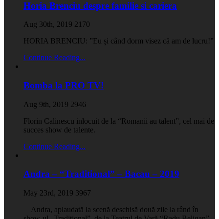
Horia Brenciu despre familie si cariera
Aug 30th, 2019
2170
HORIA BRENCIU: ”Eu și când dorm visez că am de lucru!”
Continue Reading...
Bomba la PRO TV!
Aug 9th, 2019
2946
Florin Calinescu inlocuit de la “Romanii au talent”, cel mai de
succes show de talente.
Continue Reading...
Andra – “Traditional” – Bacau – 2019
May 23rd, 2019
3967
Andra, aplaudată la scenă deschisă două zile la rând în
show-ul „Tradiţional”, de la Teatrul de Vară “Radu Beligan”.