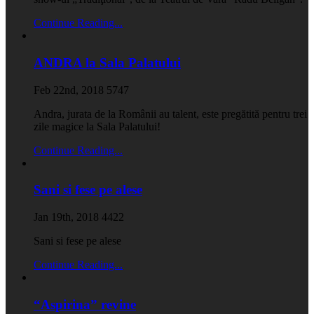
Continue Reading...
ANDRA la Sala Palatului
Feb 22nd, 2018
5747
Andra, jurata de la Românii au talent, este pregătită pentru trei
zile magice la Sala Palatului!
Continue Reading...
Sani si fese pe alese
Jan 19th, 2018
4422
Sani si fese pe alese
Continue Reading...
“Aspirina” revine