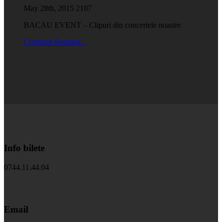
May 28th, 2015
2107
BACAU EVENT – Clipuri din concertele noastre
Continue Reading...
Info bilete
0744.11.44.04
Email