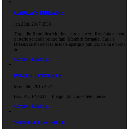
CARLA’S DREAMS
Jan 25th, 2017
6533
Trupa din Republica Moldova care a cucerit România a creat
o isterie generală printre fani. Membrii formației Carla’s
Dreams se maschează la toate aparițiile publice, fie că e vorba
de
Continue Reading...
POZE-CONCERTE
May 28th, 2015
2621
BACAU EVENT – Imagini din concertele noastre
Continue Reading...
VIDEO-CONCERTE