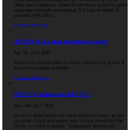
Delia, este o cântăreață, vedetă de televiziune și jurat în cadrul
competiției muzicale internaționale X Factor, România. În
perioada 1999-2003 a
Continue Reading...
ANTONIA și-a lăsat decolteul la vedere
Apr 7th, 2017
4985
Antonia și-a lăsat decolteul la vedere. Fanii au fost pe fază și
au observat imediat un detaliu.
Continue Reading...
SMILEY, desfinţat de BECALI!
Mar 24th, 2017
7036
Becali s-a lansat într-un atac dur la adresa lui Smiley, pe care
l-a acuzat că face orice pentru bani. Lucian, nepotul lui Gigi
Becali, s-a referit la melodia ”Domnişoară, domnişoară”