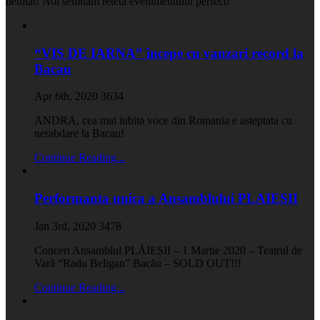
neuitat! Noi semnam reteta evenimentului perfect!
“VIS DE IARNA” începe cu vanzari record la
Bacau
Apr 6th, 2020
3634
ANDRA, cea mai iubita voce din Romania e asteptata cu
nerabdare la Bacau!
Continue Reading...
Performanta unica a Ansamblului PLAIESII
Jan 3rd, 2020
3478
Concert Ansamblul PLĂIEȘII – 1 Martie 2020 – Teatrul de
Vară “Radu Beligan” Bacău – SOLD OUT!!!
Continue Reading...