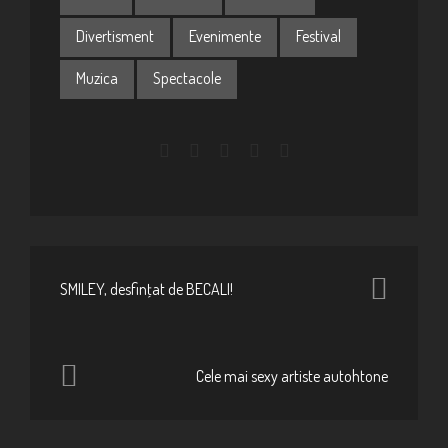
Divertisment
Evenimente
Festival
Muzica
Spectacole
SMILEY, desfinţat de BECALI!
Cele mai sexy artiste autohtone