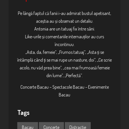
Pe lângă faptul că fanii i-au admirat bustul apetisant,
aceștia au și observat un detaliu.
Antonia are un tatuaj fix între sâni.
Like-urile și comentariile internauților au curs
încontinuu.
„Asta, da, femeie”, „Frumos tatuaj”, „Asta ți se
întâmplă când ți se mai rupe un nasture, doi”, „Ce scrie
acolo, nu văd prea bine”, „cea mai frumoasă femeie
din lume”, „Perfectă”.
Concerte Bacau – Spectacole Bacau – Evenimente
Bacau
Tags
Bacau
Concerte
Distractie