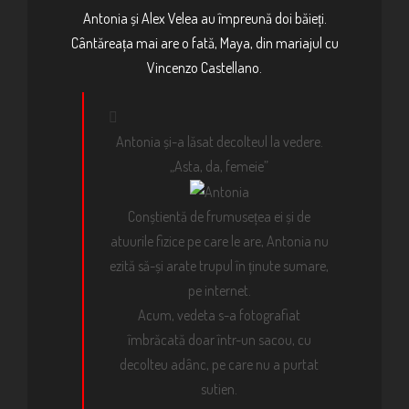
Antonia și Alex Velea au împreună doi băieți.
Cântăreața mai are o fată, Maya, din mariajul cu
Vincenzo Castellano.
Antonia și-a lăsat decolteul la vedere.
„Asta, da, femeie”
Conștientă de frumusețea ei și de
atuurile fizice pe care le are, Antonia nu
ezită să-și arate trupul în ținute sumare,
pe internet.
Acum, vedeta s-a fotografiat
îmbrăcată doar într-un sacou, cu
decolteu adânc, pe care nu a purtat
sutien.